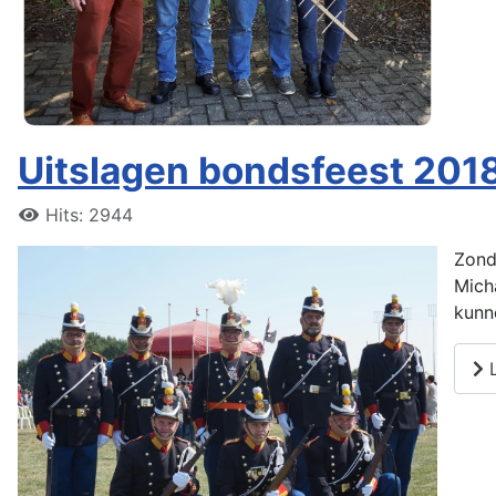
Uitslagen bondsfeest 201
Hits: 2944
Zond
Mich
kunn
L