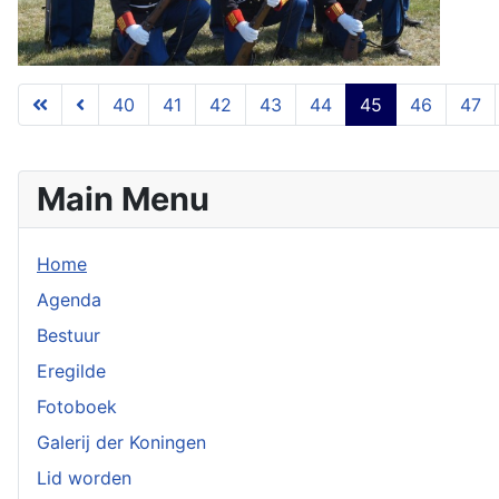
40
41
42
43
44
45
46
47
Main Menu
Home
Agenda
Bestuur
Eregilde
Fotoboek
Galerij der Koningen
Lid worden