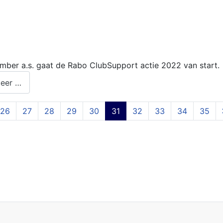
mber a.s. gaat de Rabo ClubSupport actie 2022 van start.
eer …
26
27
28
29
30
31
32
33
34
35