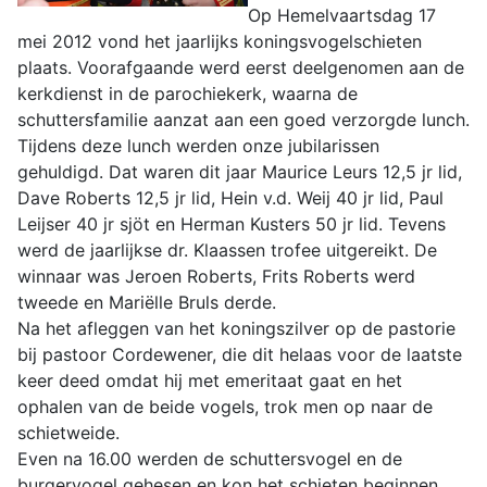
Op Hemelvaartsdag 17
mei 2012 vond het jaarlijks koningsvogelschieten
plaats. Voorafgaande werd eerst deelgenomen aan de
kerkdienst in de parochiekerk, waarna de
schuttersfamilie aanzat aan een goed verzorgde lunch.
Tijdens deze lunch werden onze jubilarissen
gehuldigd. Dat waren dit jaar Maurice Leurs 12,5 jr lid,
Dave Roberts 12,5 jr lid, Hein v.d. Weij 40 jr lid, Paul
Leijser 40 jr sjöt en Herman Kusters 50 jr lid. Tevens
werd de jaarlijkse dr. Klaassen trofee uitgereikt. De
winnaar was Jeroen Roberts, Frits Roberts werd
tweede en Mariëlle Bruls derde.
Na het afleggen van het koningszilver op de pastorie
bij pastoor Cordewener, die dit helaas voor de laatste
keer deed omdat hij met emeritaat gaat en het
ophalen van de beide vogels, trok men op naar de
schietweide.
Even na 16.00 werden de schuttersvogel en de
burgervogel gehesen en kon het schieten beginnen.