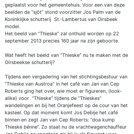
geplaatst voor het gemeentehuis. Voor een van deze
beelden de “sjöt” stond voorzitter Jos Palm van de
Koninklijke schutterij St.-Lambertus van Oirsbeek
model.
Het beeld van “Thieske” zal onthuld worden op 22
september 2013 precies 160 jaar na zijn geboorte.
Wat heeft het beeld van “Thieske” nu te maken met de
Oirsbeekse schutterij?
Tijdens een vergadering van het stichtingsbestuur van
“Thieske van Austroa” in het café van Jan van Cep
Roberts ging het over, wie moet er figureren, (look-
alike) voor “Thieske” tijdens de “Thieskes”
wandelingen en bij het Oranjefeest op de cour van het
kasteel. Op dat moment komt Jos Debije het café
binnen en zegt Jan van Cep Roberts: “doa kump
Thieske bénne”. Zo staat nu de vrachtwagenchauffeur
Jos Debije zo spontaan als hij is als figurant voor