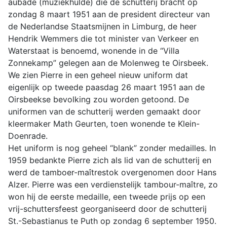
aubade (muziekhulde) die de schutterij bracht op
zondag 8 maart 1951 aan de president directeur van
de Nederlandse Staatsmijnen in Limburg, de heer
Hendrik Wemmers die tot minister van Verkeer en
Waterstaat is benoemd, wonende in de “Villa
Zonnekamp” gelegen aan de Molenweg te Oirsbeek.
We zien Pierre in een geheel nieuw uniform dat
eigenlijk op tweede paasdag 26 maart 1951 aan de
Oirsbeekse bevolking zou worden getoond. De
uniformen van de schutterij werden gemaakt door
kleermaker Math Geurten, toen wonende te Klein-
Doenrade.
Het uniform is nog geheel “blank” zonder medailles. In
1959 bedankte Pierre zich als lid van de schutterij en
werd de tamboer-maîtrestok overgenomen door Hans
Alzer. Pierre was een verdienstelijk tambour-maître, zo
won hij de eerste medaille, een tweede prijs op een
vrij-schuttersfeest georganiseerd door de schutterij
St.-Sebastianus te Puth op zondag 6 september 1950.