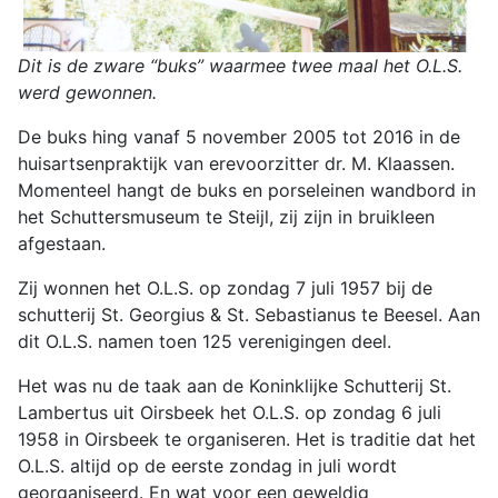
Dit is de zware “buks” waarmee twee maal het O.L.S.
werd gewonnen.
De buks hing vanaf 5 november 2005 tot 2016 in de
huisartsenpraktijk van erevoorzitter dr. M. Klaassen.
Momenteel hangt de buks en porseleinen wandbord in
het Schuttersmuseum te Steijl, zij zijn in bruikleen
afgestaan.
Zij wonnen het O.L.S. op zondag 7 juli 1957 bij de
schutterij St. Georgius & St. Sebastianus te Beesel. Aan
dit O.L.S. namen toen 125 verenigingen deel.
Het was nu de taak aan de Koninklijke Schutterij St.
Lambertus uit Oirsbeek het O.L.S. op zondag 6 juli
1958 in Oirsbeek te organiseren. Het is traditie dat het
O.L.S. altijd op de eerste zondag in juli wordt
georganiseerd. En wat voor een geweldig