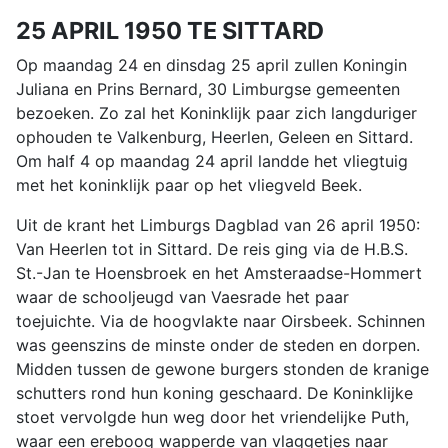
25 APRIL 1950 TE SITTARD
Op maandag 24 en dinsdag 25 april zullen Koningin
Juliana en Prins Bernard, 30 Limburgse gemeenten
bezoeken. Zo zal het Koninklijk paar zich langduriger
ophouden te Valkenburg, Heerlen, Geleen en Sittard.
Om half 4 op maandag 24 april landde het vliegtuig
met het koninklijk paar op het vliegveld Beek.
Uit de krant het Limburgs Dagblad van 26 april 1950:
Van Heerlen tot in Sittard. De reis ging via de H.B.S.
St.-Jan te Hoensbroek en het Amsteraadse-Hommert
waar de schooljeugd van Vaesrade het paar
toejuichte. Via de hoogvlakte naar Oirsbeek. Schinnen
was geenszins de minste onder de steden en dorpen.
Midden tussen de gewone burgers stonden de kranige
schutters rond hun koning geschaard. De Koninklijke
stoet vervolgde hun weg door het vriendelijke Puth,
waar een ereboog wapperde van vlaggetjes naar