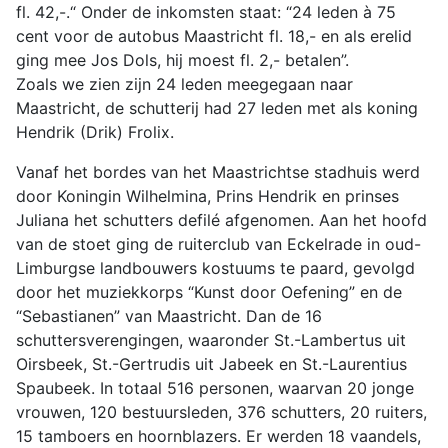
fl. 42,-.“ Onder de inkomsten staat: “24 leden à 75
cent voor de autobus Maastricht fl. 18,- en als erelid
ging mee Jos Dols, hij moest fl. 2,- betalen”.
Zoals we zien zijn 24 leden meegegaan naar
Maastricht, de schutterij had 27 leden met als koning
Hendrik (Drik) Frolix.
Vanaf het bordes van het Maastrichtse stadhuis werd
door Koningin Wilhelmina, Prins Hendrik en prinses
Juliana het schutters defilé afgenomen. Aan het hoofd
van de stoet ging de ruiterclub van Eckelrade in oud-
Limburgse landbouwers kostuums te paard, gevolgd
door het muziekkorps “Kunst door Oefening” en de
“Sebastianen” van Maastricht. Dan de 16
schuttersverengingen, waaronder St.-Lambertus uit
Oirsbeek, St.-Gertrudis uit Jabeek en St.-Laurentius
Spaubeek. In totaal 516 personen, waarvan 20 jonge
vrouwen, 120 bestuursleden, 376 schutters, 20 ruiters,
15 tamboers en hoornblazers. Er werden 18 vaandels,