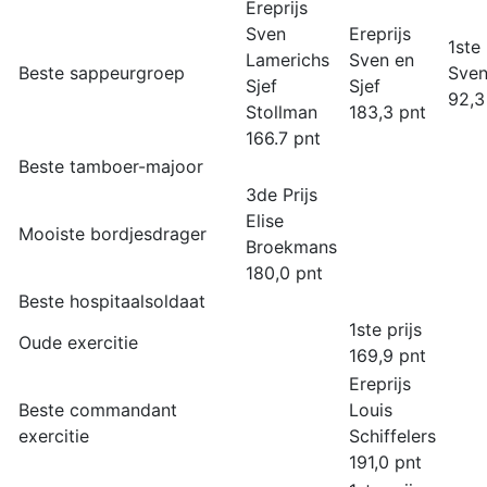
Ereprijs
Sven
Ereprijs
1ste 
Lamerichs
Sven en
Beste sappeurgroep
Sven
Sjef
Sjef
92,3
Stollman
183,3 pnt
166.7 pnt
Beste tamboer-majoor
3de Prijs
Elise
Mooiste bordjesdrager
Broekmans
180,0 pnt
Beste hospitaalsoldaat
1ste prijs
Oude exercitie
169,9 pnt
Ereprijs
Beste commandant
Louis
exercitie
Schiffelers
191,0 pnt