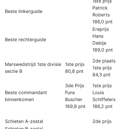
1ste prijs
Patrick
Beste linkerguide
Roberts
186,0 pnt
Ereprijs
Hans
Beste rechterguide
Debije
189,0 pnt
2de plaats
Marswedstrijd 1ste divisie
1ste prijs
1ste prijs
sectie B
80,8 pnt
84,3 pnt
3de Prijs
1ste prijs
Beste commandant
Funs
Louis
binnenkomen
Buscher
Schiffelers
169,8 pnt
186,2 pnt
Schieten A-zestal
2de prijs
Schieten B-zestal