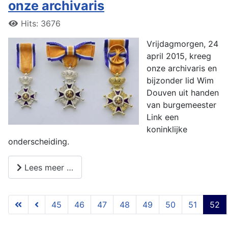
onze archivaris
Hits: 3676
Vrijdagmorgen, 24
april 2015, kreeg
onze archivaris en
bijzonder lid Wim
Douven uit handen
van burgemeester
Link een
koninklijke
onderscheiding.
Lees meer …
45
46
47
48
49
50
51
52
Pagina 52 van 54