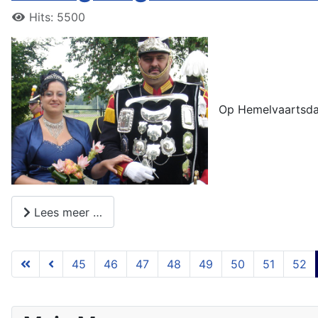
Hits: 5500
Op Hemelvaartsdag
Lees meer …
45
46
47
48
49
50
51
52