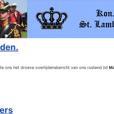
eden.
e ons het droeve overlijdensbericht van ons rustend lid
Ma
ers