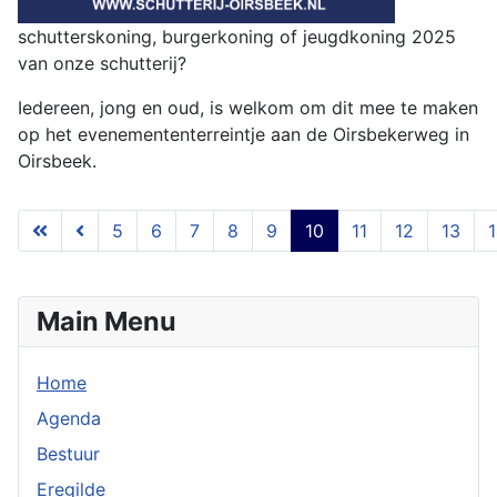
schutterskoning, burgerkoning of jeugdkoning 2025
van onze schutterij?
Iedereen, jong en oud, is welkom om dit mee te maken
op het evenemententerreintje aan de Oirsbekerweg in
Oirsbeek.
5
6
7
8
9
10
11
12
13
Pagina 10 van 54
Main Menu
Home
Agenda
Bestuur
Eregilde