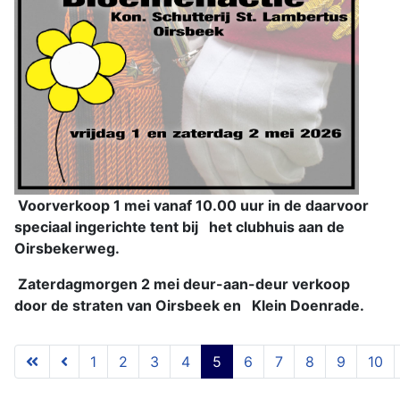
Voorverkoop 1 mei vanaf 10.00 uur in de daarvoor
speciaal ingerichte tent bij het clubhuis aan de
Oirsbekerweg.
Zaterdagmorgen 2 mei deur-aan-deur verkoop
door de straten van Oirsbeek en Klein Doenrade.
1
2
3
4
5
6
7
8
9
10
Pagina 5 van 54