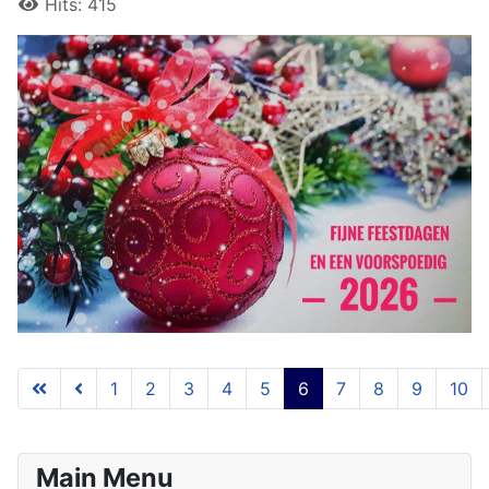
Hits: 415
1
2
3
4
5
6
7
8
9
10
Pagina 6 van 54
Main Menu