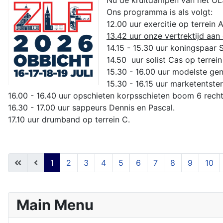
Nu de kruitdampen van het OLS
Ons programma is als volgt:
12.00 uur exercitie op terrein A
13.42 uur onze vertrektijd aa
14.15 - 15.30 uur koningspaar S
14.50 uur solist Cas op terrein
15.30 - 16.00 uur modelste gen
15.30 - 16.15 uur marketentster
16.00 - 16.40 uur opschieten korpsschieten boom 6 recht
16.30 - 17.00 uur sappeurs Dennis en Pascal.
17.10 uur drumband op terrein C.
1
2
3
4
5
6
7
8
9
10
Main Menu