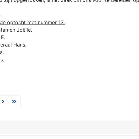
 zijn opgetrokken, is het zaak om ons voor te bereiden op 
.
n de optocht met nummer 13.
tan en Joëlle.
 E.
eraal Hans.
s.
s.