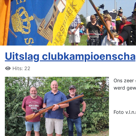
Uitslag clubkampioensch
Hits: 22
Ons zeer 
werd gewo
Foto v.l.n